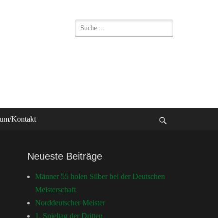
Suche
nach:
sum/Kontakt
bei
der
Neueste Beiträge
Suche
Männer 55 holen Silber bei der Deutschen
Meisterschaft
Norddeutscher Meister
1. Spieltag der Dritten