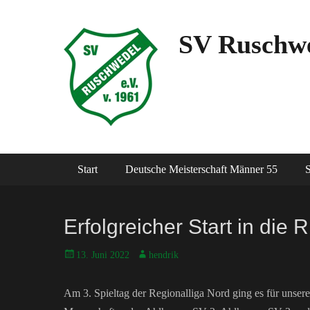
SV Ruschwe
Hauptmenü
Zum
Start
Deutsche Meisterschaft Männer 55
S
Inhalt
springen
Erfolgreicher Start in die
Posted
Autor
13. Juni 2022
hendrik
on
Am 3. Spieltag der Regionalliga Nord ging es für unser