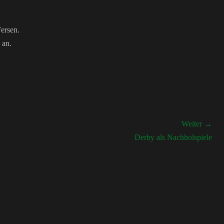
Fersen.
 an.
Weiter →
Nächster
Derby als Nachholspiele
Beitrag: